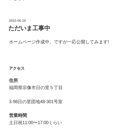
投
2022-05-18
稿
ただいま工事中
日:
ホームページ作成中。ですが一応公開してみます!
アクセス
住所
福岡県宗像市日の里５丁目
3-98日の里団地48-301号室
営業時間
土日祝11:00〜17:00くらい