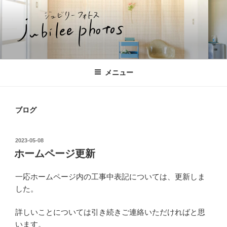
コ
ン
テ
ン
ツ
ジュビリーフォトス
宗像市の団地の中にある写真スタジオのホームページ
へ
メニュー
ス
キ
ッ
ブログ
プ
投
2023-05-08
稿
ホームページ更新
日:
一応ホームページ内の工事中表記については、更新しま
した。
詳しいことについては引き続きご連絡いただければと思
います。